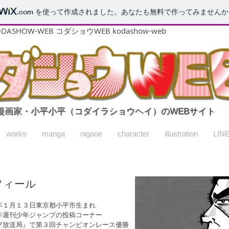
.com
を使って作成されました。あなたも無料で作ってみませんか
KODASHOW-WEB コダショウWEB kodashow-web
漫画家・小平小平（コダイラショウヘイ）のWEBサイト
works
manga
nigaoe
character
illustration
LINE
フィール
年１月１３日東京都小平市生まれ
年週刊少年ジャンプの投稿コーナー
プ放送局』で第３回チャンピオンレース優勝