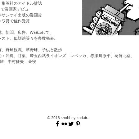
年集英社のアイドル雑誌
』で漫画家デビュー
年サンケイ出版の漫画賞
キワ賞で佳作受賞
、新聞、広告、WEB..etcで、
ラスト、似顔絵等々を多数発表。
寝、野球観戦、草野球、子供と散歩
の：沖縄、甘栗、埼玉西武ライオンズ、レベッカ、赤瀬川原平、葛飾北斎、
二雄、中村征夫、昼寝
© 2018 shohhey-kodaira