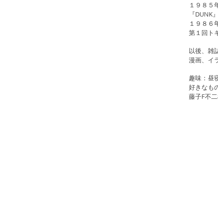
１９８５
『DUNK
１９８６
第１回ト
以後、雑誌
漫画、イ
趣味：昼
好きなも
藤子F不