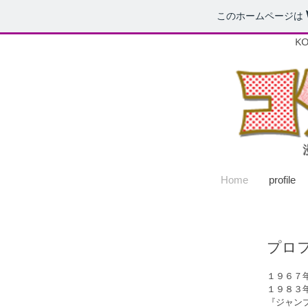
このホームページは
​
Home
profile
プロ
１９６７
１９８３
『ジャン